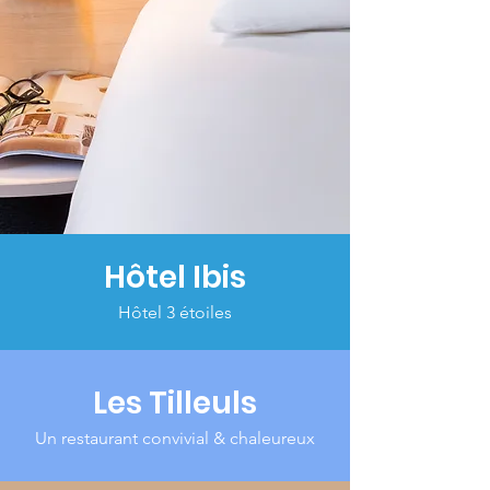
Hôtel Ibis
Hôtel 3 étoiles
Les Tilleuls
Un restaurant convivial & chaleureux