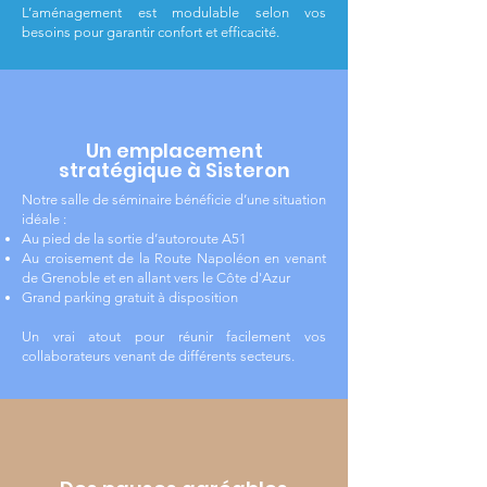
L’aménagement est modulable selon vos
besoins pour garantir confort et efficacité.
Un emplacement
stratégique à Sisteron
Notre salle de séminaire bénéficie d’une situation
idéale :
Au pied de la sortie d’autoroute A51
Au croisement de la Route Napoléon en venant
de Grenoble et en allant vers le Côte d'Azur
Grand parking gratuit à disposition
Un vrai atout pour réunir facilement vos
collaborateurs venant de différents secteurs.