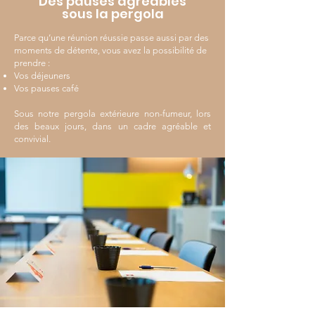
Des pauses agréables
sous la pergola
Parce qu’une réunion réussie passe aussi par des
moments de détente, vous avez la possibilité de
prendre :
Vos déjeuners
Vos pauses café
Sous notre pergola extérieure non-fumeur, lors
des beaux jours, dans un cadre agréable et
convivial.