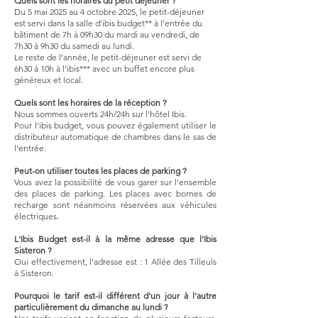
Quels sont les horaires du petit déjeuner ?
Du 5 mai 2025 au 4 octobre 2025, le petit-déjeuner
est servi dans la salle d’ibis budget** à l’entrée du
bâtiment de 7h à 09h30 du mardi au vendredi, de
7h30 à 9h30 du samedi au lundi.
Le reste de l’année, le petit-déjeuner est servi de
6h30 à 10h à l’ibis*** avec un buffet encore plus
généreux et local.
Quels sont les horaires de la réception ?
Nous sommes ouverts 24h/24h sur l'hôtel Ibis.
Pour l’ibis budget, vous pouvez également utiliser le
distributeur automatique de chambres dans le sas de
l’entrée.
Peut-on utiliser toutes les places de parking ?
Vous avez la possibilité de vous garer sur l'ensemble
des places de parking. Les places avec bornes de
recharge sont néanmoins réservées aux véhicules
électriques.
L'Ibis Budget est-il à la même adresse que l'Ibis
Sisteron ?
Oui effectivement, l'adresse est : 1 Allée des Tilleuls
à Sisteron.
Pourquoi le tarif est-il différent d'un jour à l'autre
particulièrement du dimanche au lundi ?