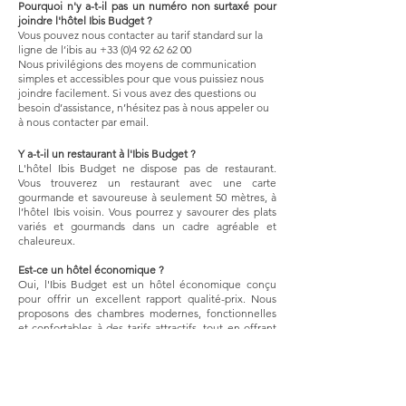
Pourquoi n'y a-t-il pas un numéro non surtaxé pour
joindre l'hôtel Ibis Budget ?
Vous pouvez nous contacter au tarif standard sur la
ligne de l’ibis au
+33 (0)4 92 62 62 00
Nous privilégions des moyens de communication
simples et accessibles pour que vous puissiez nous
joindre facilement. Si vous avez des questions ou
besoin d’assistance, n’hésitez pas à nous appeler ou
à nous contacter par email.
Y a-t-il un restaurant à l'Ibis Budget ?
L'hôtel Ibis Budget ne dispose pas de restaurant.
Vous trouverez un restaurant avec une carte
gourmande et savoureuse à seulement 50 mètres, à
l’hôtel Ibis voisin. Vous pourrez y savourer des plats
variés et gourmands dans un cadre agréable et
chaleureux.
Est-ce un hôtel économique ?
Oui, l'Ibis Budget est un hôtel économique conçu
pour offrir un excellent rapport qualité-prix. Nous
proposons des chambres modernes, fonctionnelles
et confortables à des tarifs attractifs, tout en offrant
les services essentiels pour un séjour agréable.
Pourquoi le 3ème lit n'est pas fait ?
Les prestations sont organisées pour vous proposer
le meilleur rapport qualité-prix tout en garantissant la